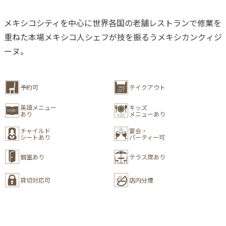
メキシコシティを中心に世界各国の老舗レストランで修業を
重ねた本場メキシコ人シェフが技を振るうメキシカンクィジ
ーヌ。
予約可
テイクアウト
英語メニュー
キッズ
あり
メニューあり
チャイルド
宴会・
シートあり
パーティー可
個室あり
テラス席あり
貸切対応可
店内分煙