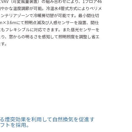
とVAV（可変風量装置）の組み合わせにより、1フロア46
細やかな温度調節が可能。冷温水4管式方式によりペリメ
インテリアゾーンで冷暖房切替が可能です。最小間仕切
6m×3.6mにて照明点滅及び人感センサーを設置、間仕
にもフレキシブルに対応できます。また昼光センサーを
より、窓からの明るさを感知して照明照度を調整し省エ
ます。
る煙突効果を利用して自然換気を促進す
フトを採用。