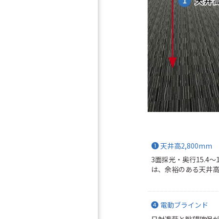
❶
天井高2,800mm
3面採光・奥行15.4
は、余裕のある天井高さ
❹
電動ブラインド
日射遮蔽と眺望確保