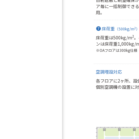
ア毎に一括制御でき
用。
❼
床荷重
2
（500kg/m
2
床荷重は500kg/m
。
ンは床荷重1,000kg/
※OAフロアは300kg仕様
空調増設対応
各フロアに2ヶ所、設
個別空調機の設置に