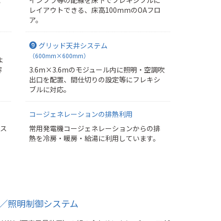
レイアウトできる、床高100mmのOAフロ
ア。
❾
グリッド天井システム
（600mm×600mm）
よ
容
3.6m×3.6mのモジュール内に照明・空調吹
出口を配置、間仕切りの設定等にフレキシ
ブルに対応。
コージェネレーションの排熱利用
ース
常用発電機コージェネレーションからの排
熱を冷房・暖房・給湯に利用しています。
／照明制御システム