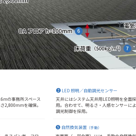
❷
LED 照明／自動調光センサー
～16mの事務所スペース
天井にはシステム天井用LED照明を全面
2,800mmを確保。
用。合わせて、明るさ・人感センサーに
調光制御を採用。
❺
自然換気装置
（手動）
が、各スパン毎、フロ
東西面（一部北面）には、手動の自然換