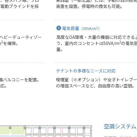
る電動ブラインドを採
装置を設置。停電時の換気も可能。
❽
電気容量
2
）
（50VA/m
）
ヘビーデューティゾー
高度なOA環境・大量の機器に対応できる
2
2
m
を確保。
う、室内のコンセントは50VA/m
の電気
量。
テナントの多様なニーズに対応
備バルコニーを配置。
喫煙室（※オプション）や女子トイレブ
対応。
の増設スペースなど、自由度の高い空間。
空調システム