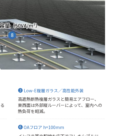
❸
Low-E複層ガラス／高性能外装
採
高遮熱断熱複層ガラスと簡易エアフロー、
よる
東西面は外部縦ルーバーによって、室内への
熱負荷を軽減。
❻
OAフロア h=100mm
気
インフラ等の配線を床下でフレキシブルに